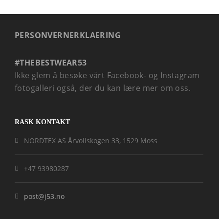
PERSONVERNERKLAERING
#THEBESTWEAR53
Ikke glem å besøke vårt Facebook- og Instagram
fotogalleri også, der du kan lære mer om oss.
RASK KONTAKT
NORDTEX AS Årvollskogen 33, 1529 Moss
+47 93980287
post@j53.no