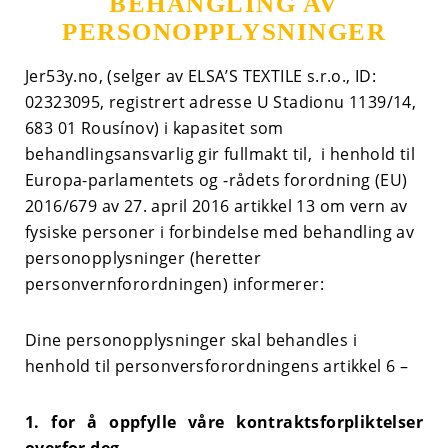
BEHANGLING AV
PERSONOPPLYSNINGER
Jer53y.no,
(selger av
ELSA’S TEXTILE s.r.o., ID:
02323095, registrert adresse U Stadionu 1139/14,
683 01 Rousínov)
i kapasitet som
behandlingsansvarlig
gir fullmakt til
,
i henhold til
Europa-parlamentets og -rådets forordning (EU)
2016/679 av 27. april 2016 artikkel 13 om vern av
fysiske personer i forbindelse med behandling av
personopplysninger (heretter
personvernforordningen
)
informerer
:
Dine personopplysninger skal behandles i
henhold til personversforordningens artikkel 6 –
1.
for å oppfylle våre kontraktsforpliktelser
overfor deg