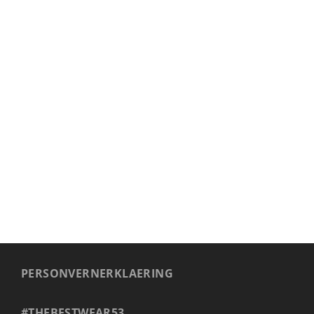
LUE OG CAPS
BAGER
PERSONVERNERKLAERING
#THEBESTWEAR53