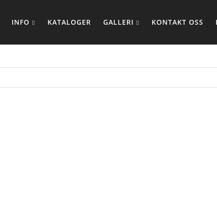
INFO
KATALOGER
GALLERI
KONTAKT OSS
GGEDRESSER
HETTEGENS
BUKSER