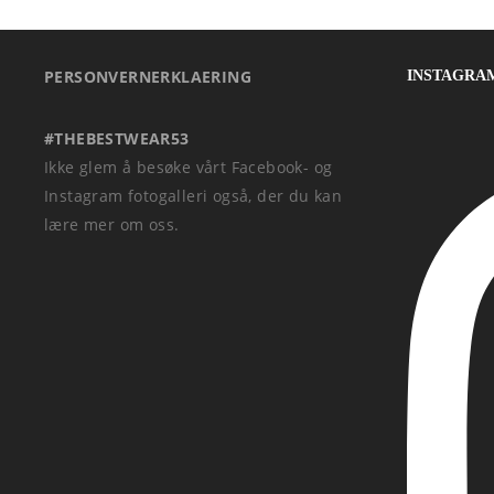
PERSONVERNERKLAERING
INSTAGRA
#THEBESTWEAR53
Ikke glem å besøke vårt Facebook- og
Instagram fotogalleri også, der du kan
lære mer om oss.