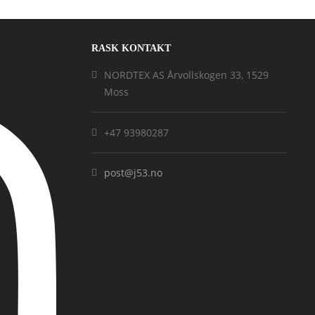
RASK KONTAKT
NORDTEX AS Årvollskogen 33, 1529
Moss
+47 93980287
post@j53.no