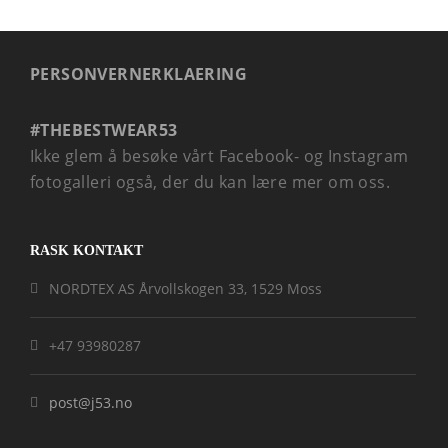
PERSONVERNERKLAERING
#THEBESTWEAR53
Ikke glem å besøke vårt Facebook- og Instagram
fotogalleri også, der du kan lære mer om oss.
RASK KONTAKT
NORDTEX AS Årvollskogen 33, 1529 Moss
+47 93980287
post@j53.no