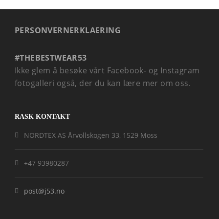
PERSONVERNERKLAERING
#THEBESTWEAR53
Ikke glem å besøke vårt Facebook- og Instagram
fotogalleri også, der du kan lære mer om oss.
RASK KONTAKT
NORDTEX AS Årvollskogen 33, 1529 Moss
+47 93980287
post@j53.no