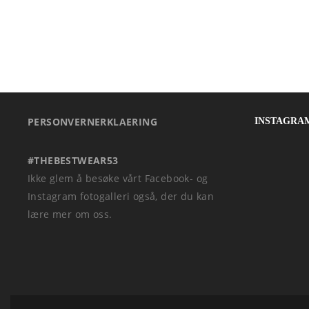
PERSONVERNERKLAERING
INSTAGRA
#THEBESTWEAR53
Ikke glem å besøke vårt Facebook- og
Instagram fotogalleri også, der du kan
lære mer om oss.