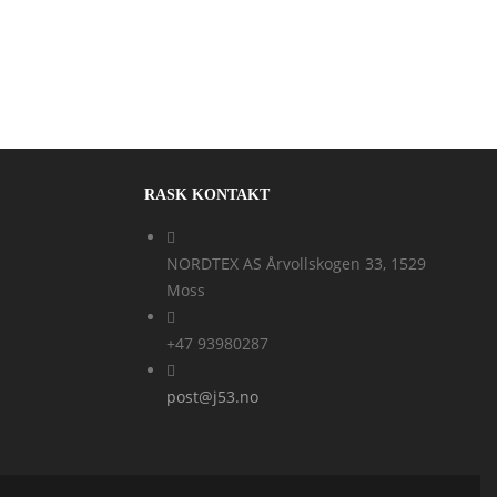
RASK KONTAKT
NORDTEX AS Årvollskogen 33, 1529
Moss
+47 93980287
post@j53.no