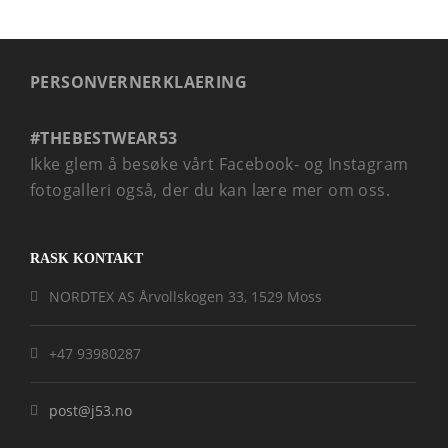
PERSONVERNERKLAERING
#THEBESTWEAR53
Ikke glem å besøke vårt Facebook- og Instagram
fotogalleri også, der du kan lære mer om oss.
RASK KONTAKT
NORDTEX AS Årvollskogen 33, 1529 Moss
+47 93980287
post@j53.no