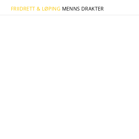
FRIIDRETT & LØPING
MENNS DRAKTER
FIT SS M
FIT LS M
FIT TOP M