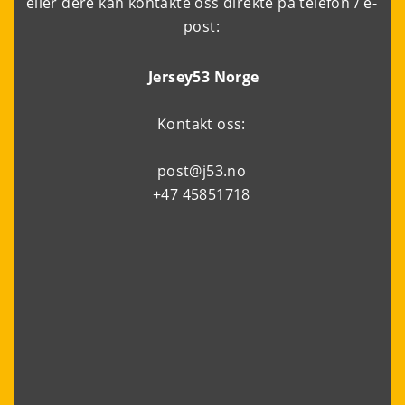
eller dere kan kontakte oss direkte på telefon / e-
post:
Jersey53 Norge
Kontakt oss:
post@j53.no
+47 45851718